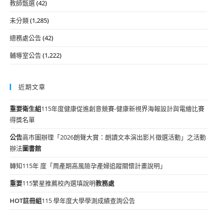
教師甄選
(42)
未分類
(1,285)
總務處公告
(42)
輔導室公告
(1,222)
近期文章
重要
衛生組
115年度健康促進創意競賽-健康新視界海報設計與電繪比賽
得獎名單
公告
高市圖辦理「2026朗聲大賞：朗讀文本演出影片徵選活動」之活動
辦法
圖書館
轉知115年 度「周產期高風險孕產婦追蹤關懷計畫說明」
重要
115繁星推薦校內選填說明
教務處
HOT
註冊組
115 學年度大學學測成績查詢公告