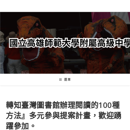
跳
轉
至
主
要
內
容
選單
轉知臺灣圖書館辦理閱讀的100種
方法』多元參與提案計畫，歡迎踴
躍參加。