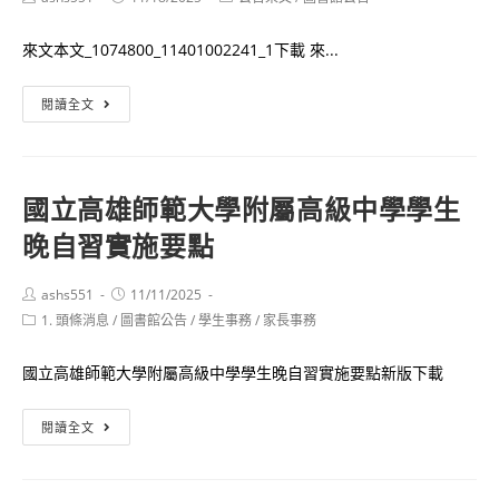
學
author:
published:
category:
閱
年
讀
來文本文_1074800_11401002241_1下載 來...
度
暨
「允
國
運
閱讀全文
文
圖
動
允
114
達
武」
年
人
閱
國立高雄師範大學附屬高級中學學生
臺
競
讀
晚自習實施要點
灣
賽
暨
閱
實
運
讀
Post
Post
施
ashs551
11/11/2025
author:
published:
動
Post
1. 頭條消息
/
圖書館公告
節
/
學生事務
/
家長事務
計
category:
達
畫
人
國立高雄師範大學附屬高級中學學生晚自習實施要點新版下載
競
國
賽
閱讀全文
立
高