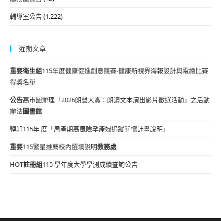
輔導室公告
(1,222)
近期文章
重要
衛生組
115年度健康促進創意競賽-健康新視界海報設計與電繪比賽
得獎名單
公告
高市圖辦理「2026朗聲大賞：朗讀文本演出影片徵選活動」之活動
辦法
圖書館
轉知115年 度「周產期高風險孕產婦追蹤關懷計畫說明」
重要
115繁星推薦校內選填說明
教務處
HOT
註冊組
115 學年度大學學測成績查詢公告