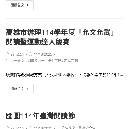
高
作
閱讀全文
市
比
教
賽
育
本
高雄市辦理114學年度「允文允武」
局
校
閱讀暨運動達人競賽
更
得
正
獎
高
Post
Post
ashs551
名
11/18/2025
author:
published:
Post
公告來文
/
圖書館公告
雄
/
學生事務
/
家長事務
單
category:
市
競賽採學校團報方式（不受理個人報名），請報名學生於114年1...
114
學
高
閱讀全文
年
雄
度
市
「允
辦
文
國圖114年臺灣閱讀節
理
允
114
武」
Post
Post
Post
ashs551
11/18/2025
公告來文
/
圖書館公告