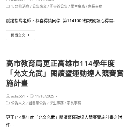
座
author:
published:
Post
1. 頭條消息
/
公告來文
小
/
圖書館公告
/
學生事務
/
家長事務
(二
category:
論
次
感謝指導老師，恭喜得獎同學! 第1141009梯次閱讀心得寫...
文
公
寫
告)
中
閱讀全文
作
學
比
生
賽
網
1141015
高市教育局更正高雄市114學年度
站
梯
「允文允武」閱讀暨運動達人競賽實
第
次
1141009
施計畫
本
梯
校
次
Post
Post
ashs551
得
11/18/2025
author:
published:
閱
Post
公告來文
/
圖書館公告
/
學生事務
/
家長事務
獎
category:
讀
名
心
更正114學年度「允文允武」閱讀暨運動達人競賽實施計畫之附
單
得
件...
寫