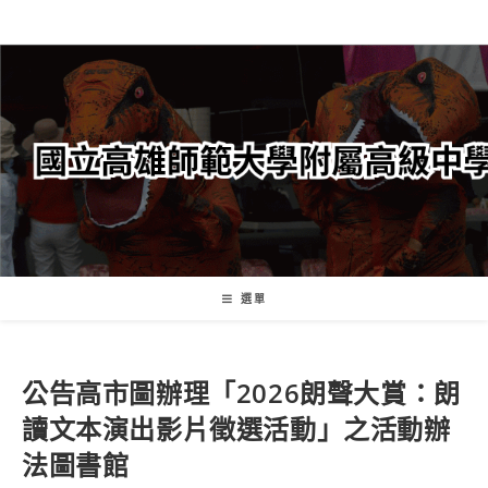
跳
轉
至
主
要
內
容
選單
公告
高市圖辦理「2026朗聲大賞：朗
讀文本演出影片徵選活動」之活動辦
法
圖書館