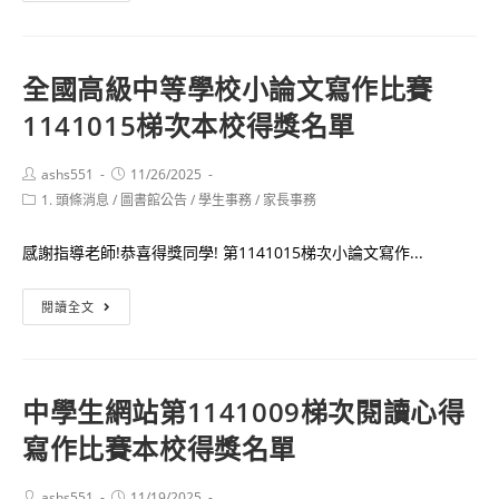
年
文
12
本
月
演
全國高級中等學校小論文寫作比賽
13
出
1141015梯次本校得獎名單
日
影
(六)10:00-
片
11:30
Post
Post
ashs551
11/26/2025
徵
author:
published:
Post
1. 頭條消息
/
圖書館公告
圖
/
學生事務
/
家長事務
選
category:
書
活
感謝指導老師!恭喜得獎同學! 第1141015梯次小論文寫作...
館
動」
美
之
全
閱讀全文
國
活
國
交
動
高
換
辦
級
生
中學生網站第1141009梯次閱讀心得
法
中
留
圖
寫作比賽本校得獎名單
等
學
書
學
講
館
校
Post
Post
ashs551
11/19/2025