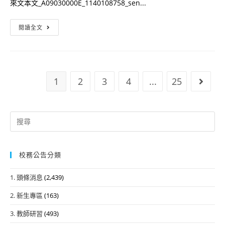
來文本文_A09030000E_1140108758_sen...
要
命
點
協
轉
閱讀全文
會
知
合
臺
作
北
辦
市
理
1
2
3
4
...
25
Go to
立
「動
大
物
學
Search
解
辦
for:
放：
理
現
「2025
在
校務公告分類
國
就
際
1. 頭條消息
(2,439)
行
盃
動」
2. 新生專區
(163)
高
一
中
3. 教師研習
(493)
日