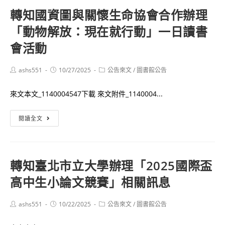
雄
轉知國資圖與關懷生命協會合作辦理
師
「動物解放：現在就行動」一日讀書
範
大
會活動
學
附
Post
Post
Post
ashs551
10/27/2025
公告來文
/
圖書館公告
author:
published:
category:
屬
高
來文本文_1140004547下載 來文附件_1140004...
級
中
轉
閱讀全文
學
知
學
國
生
資
轉知臺北市立大學辦理「2025國際盃
晚
圖
高中生小論文競賽」相關訊息
自
與
習
關
實
懷
Post
Post
Post
ashs551
10/22/2025
公告來文
/
圖書館公告
author:
published:
category:
施
生