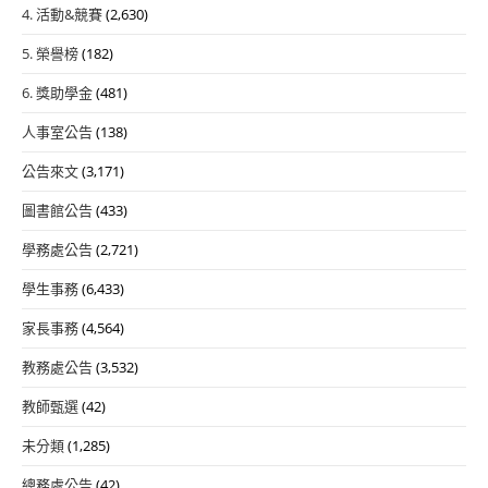
生
讀
4. 活動&競賽
(2,630)
小
書
5. 榮譽榜
(182)
論
會
文
活
6. 獎助學金
(481)
競
動
人事室公告
(138)
賽」
相
公告來文
(3,171)
關
圖書館公告
(433)
訊
息
學務處公告
(2,721)
學生事務
(6,433)
家長事務
(4,564)
教務處公告
(3,532)
教師甄選
(42)
未分類
(1,285)
總務處公告
(42)