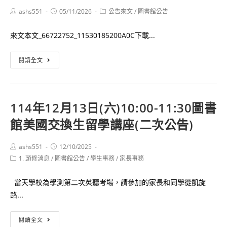
Post
Post
Post
ashs551
05/11/2026
公告來文
/
圖書館公告
author:
published:
category:
來文本文_66722752_11530185200A0C下載...
公
閱讀全文
告
高
市
114年12月13日(六)10:00-11:30圖書
圖
館美國交換生留學講座(二次公告)
辦
理
「2026
Post
Post
ashs551
12/10/2025
author:
published:
Post
1. 頭條消息
/
圖書館公告
朗
/
學生事務
/
家長事務
category:
聲
當天學校為學測第二次英聽考場，請參加的家長和同學從凱旋
大
路...
賞：
朗
114
閱讀全文
讀