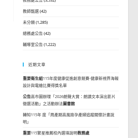
教師甄選
(42)
未分類
(1,285)
總務處公告
(42)
輔導室公告
(1,222)
近期文章
重要
衛生組
115年度健康促進創意競賽-健康新視界海報
設計與電繪比賽得獎名單
公告
高市圖辦理「2026朗聲大賞：朗讀文本演出影片
徵選活動」之活動辦法
圖書館
轉知115年 度「周產期高風險孕產婦追蹤關懷計畫說
明」
重要
115繁星推薦校內選填說明
教務處