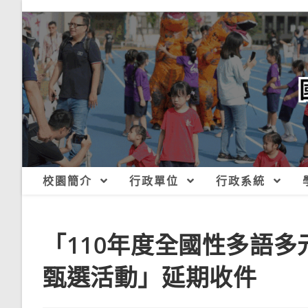
跳
轉
至
主
要
內
容
校園簡介
行政單位
行政系統
「110年度全國性多語
甄選活動」延期收件