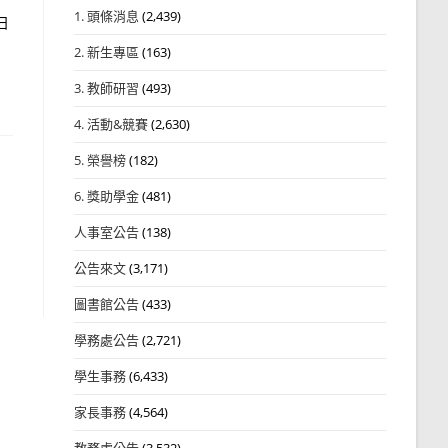
1. 頭條消息
(2,439)
日
2. 新生專區
(163)
3. 教師研習
(493)
4. 活動&競賽
(2,630)
5. 榮譽榜
(182)
6. 獎助學金
(481)
人事室公告
(138)
公告來文
(3,171)
圖書館公告
(433)
學務處公告
(2,721)
學生事務
(6,433)
家長事務
(4,564)
教務處公告
(3,532)