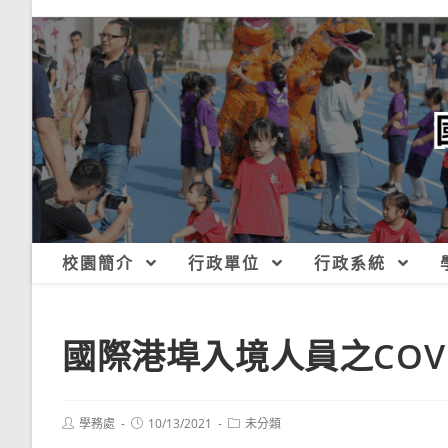
跳
轉
至
主
要
內
容
校園簡介
行政單位
行政系統
國際港埠入境人員之COVI
Post
Post
Post
學務處
10/13/2021
未分類
author:
published:
category: