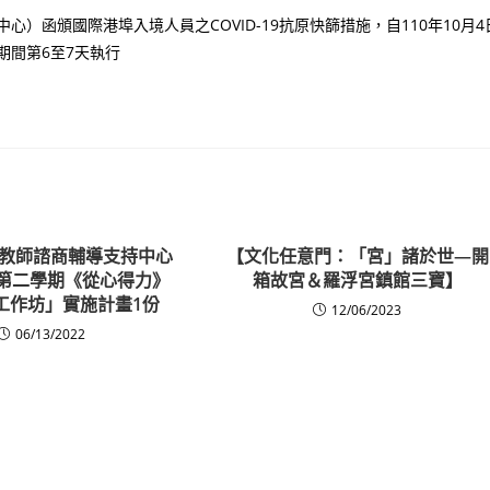
）函頒國際港埠入境人員之COVID-19抗原快篩措施，自110年10月4
期間第6至7天執行
教師諮商輔導支持中心
【文化任意門：「宮」諸於世—開
度第二學期《從心得力》
箱故宮＆羅浮宮鎮館三寶】
工作坊」實施計畫1份
12/06/2023
06/13/2022