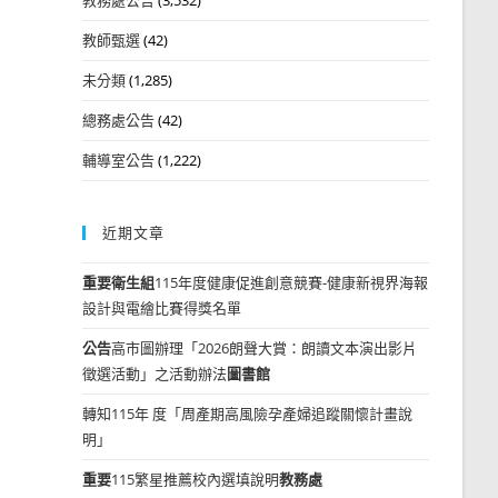
教師甄選
(42)
未分類
(1,285)
總務處公告
(42)
輔導室公告
(1,222)
近期文章
重要
衛生組
115年度健康促進創意競賽-健康新視界海報
設計與電繪比賽得獎名單
公告
高市圖辦理「2026朗聲大賞：朗讀文本演出影片
徵選活動」之活動辦法
圖書館
轉知115年 度「周產期高風險孕產婦追蹤關懷計畫說
明」
重要
115繁星推薦校內選填說明
教務處