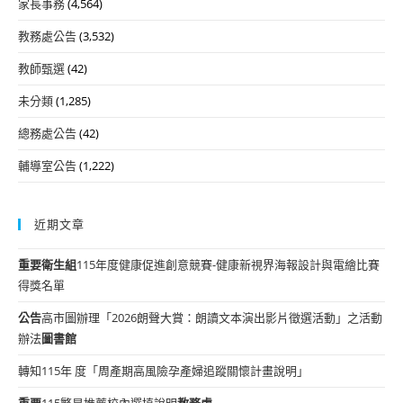
家長事務
(4,564)
教務處公告
(3,532)
教師甄選
(42)
未分類
(1,285)
總務處公告
(42)
輔導室公告
(1,222)
近期文章
重要
衛生組
115年度健康促進創意競賽-健康新視界海報設計與電繪比賽
得獎名單
公告
高市圖辦理「2026朗聲大賞：朗讀文本演出影片徵選活動」之活動
辦法
圖書館
轉知115年 度「周產期高風險孕產婦追蹤關懷計畫說明」
重要
115繁星推薦校內選填說明
教務處