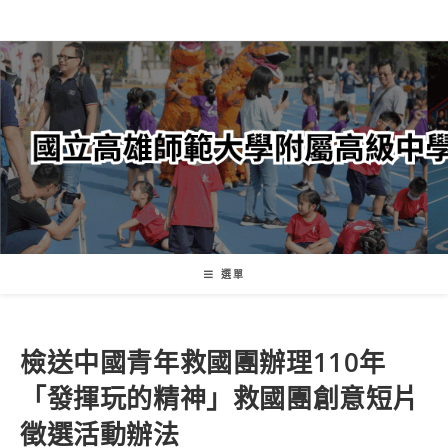
跳
轉
至
主
要
內
容
選單
檢送中國青年救國團辦理110年
「發揮玩的精神」救國團創意短片
徵選活動辦法