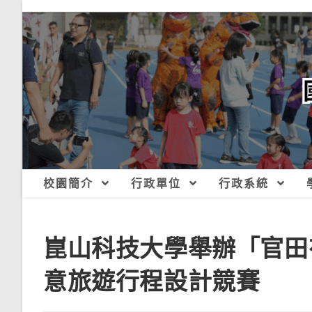
跳
轉
至
主
要
內
容
校園簡介
行政單位
行政系統
崑山科技大學舉辦「官田
意旅遊行程設計競賽