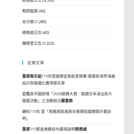
教師甄選
(42)
未分類
(1,285)
總務處公告
(42)
輔導室公告
(1,222)
近期文章
重要
衛生組
115年度健康促進創意競賽-健康新視界海報
設計與電繪比賽得獎名單
公告
高市圖辦理「2026朗聲大賞：朗讀文本演出影片
徵選活動」之活動辦法
圖書館
轉知115年 度「周產期高風險孕產婦追蹤關懷計畫說
明」
重要
115繁星推薦校內選填說明
教務處