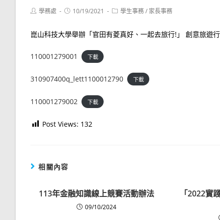
Post
Post
Post
學務處
10/19/2021
學生事務
/
家長事務
author:
published:
category:
崑山科技大學舉辦「官田有菱真好、一起去旅行!」 創意旅遊
110001279001
下載
310907400q_lett1100012790
下載
110001279002
下載
Post Views:
132
相關內容
113年金融知識線上競賽活動辦法
「2022
09/10/2024