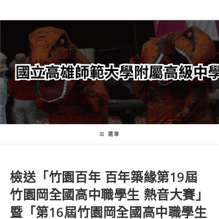
跳
轉
至
主
要
內
容
選單
檢送「竹園百年 百年築緣第19屆
竹園岡全國高中職學生 熱音大賽」
暨「第16屆竹園岡全國高中職學生