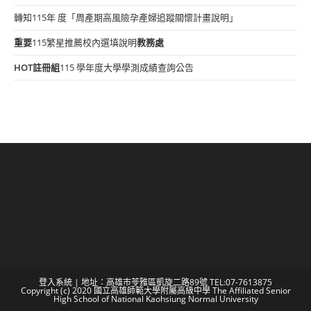
轉知115年 度「周產期高風險孕產婦追蹤關懷計畫說明」
重要
115繁星推薦校內選填說明
教務處
HOT
註冊組
115 學年度大學學測成績查詢公告
登入系統
| 地址：高雄市苓雅區凱旋二路89號 TEL:07-7613875
Copyright (c) 2020 國立高雄師範大學附屬高級中學 The Affiliated Senior
High School of National Kaohsiung Normal University