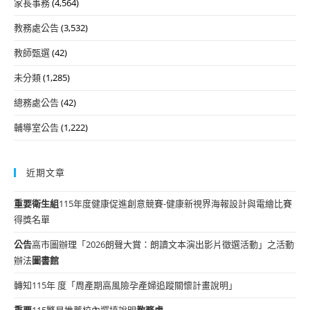
家長事務
(4,564)
教務處公告
(3,532)
教師甄選
(42)
未分類
(1,285)
總務處公告
(42)
輔導室公告
(1,222)
近期文章
重要
衛生組
115年度健康促進創意競賽-健康新視界海報設計與電繪比賽
得獎名單
公告
高市圖辦理「2026朗聲大賞：朗讀文本演出影片徵選活動」之活動
辦法
圖書館
轉知115年 度「周產期高風險孕產婦追蹤關懷計畫說明」
重要
115繁星推薦校內選填說明
教務處