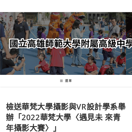
跳
轉
至
主
要
內
容
選單
檢送華梵大學攝影與VR設計學系舉
辦「2022華梵大學〈遇見未 來青
年攝影大賽〉」