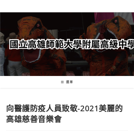
跳
轉
至
主
要
內
容
選單
向醫護防疫人員致敬-2021美麗的
高雄慈善音樂會