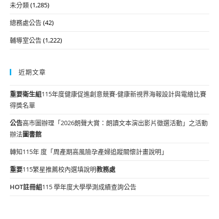
未分類
(1,285)
總務處公告
(42)
輔導室公告
(1,222)
近期文章
重要
衛生組
115年度健康促進創意競賽-健康新視界海報設計與電繪比賽
得獎名單
公告
高市圖辦理「2026朗聲大賞：朗讀文本演出影片徵選活動」之活動
辦法
圖書館
轉知115年 度「周產期高風險孕產婦追蹤關懷計畫說明」
重要
115繁星推薦校內選填說明
教務處
HOT
註冊組
115 學年度大學學測成績查詢公告