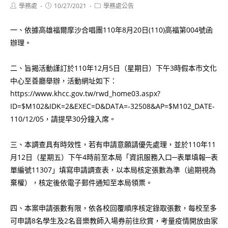
Post
Post
Post
學務處
10/27/2021
學務處公告
author:
published:
category:
一、依據高雄福爾摩沙合唱團110年8月20日(110)高福第004號函
辦理。
二、旨揭活動謹訂於110年12月5日（星期日）下午3時假本市文化
中心至善廳舉辦，活動網址如下：
https://www.khcc.gov.tw/rwd_home03.aspx?
ID=$M102&IDK=2&EXEC=D&DATA=-32508&AP=$M102_DATE-
110/12/05，請提早30分鐘入席。
三、本調查具有時效性，若有申請意願請優先處理，並於110年11
月12日（星期五）下午4時前至本局「資訊服務入口─表單填報─表
單編號11307」填寫申請調查表，以本局核定張數為準（逾期視為
棄權），核定後依電子郵件通知至本局領票。
四、本案申請張數有限，依各校回覆順序核定錄取張數，每校至多
可申請8名學生及2名音樂教師入場券前往欣賞，考量疫情開放由家