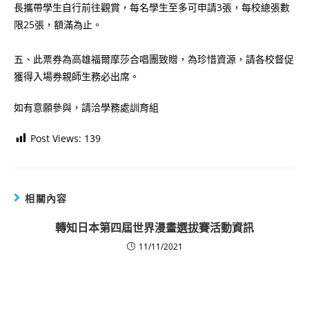
長攜帶學生自行前往觀賞，每名學生至多可申請3張，每校總張數
限25張，額滿為止。
五、此票券為高雄福爾摩莎合唱團致贈，為珍惜資源，請各校督促
獲得入場券親師生務必出席。
如有意願參與，請洽學務處訓育組
Post Views:
139
相關內容
轉知日本第四屆世界漫畫選拔賽活動資訊
11/11/2021