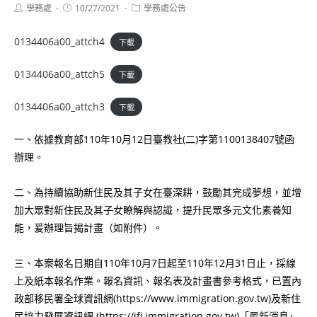
Post
Post
Post
學務處
10/27/2021
學務處公告
author:
published:
category:
0134406a00_attch4
下載
0134406a00_attch5
下載
0134406a00_attch3
下載
一、依據教育部110年10月12日臺教社(二)字第1100138407號函
辦理。
二、為持續協助新住民及其子女在臺深耕，鼓勵其完成夢想，並增
加大眾對新住民及其子女瞭解與認識，提升民眾多元文化素養知
能，爰辦理旨揭計畫（如附件）。
三、本案報名日期自110年10月7日起至110年12月31日止，採線
上及紙本報名作業。報名資訊、報名表及計畫書參考格式，已置內
政部移民署全球資訊網(https://www.immigration.gov.tw)及新住
民培力發展資訊網 (https://ifi.immigration.gov.tw)「最新消息」