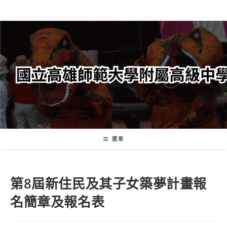
跳
轉
至
主
要
內
容
選單
第8屆新住民及其子女築夢計畫報
名簡章及報名表