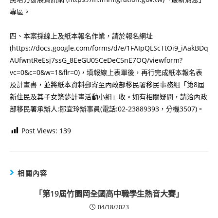
專區。
四、本案採線上及紙本報名作業，請於報名網址
(https://docs.google.com/forms/d/e/1FAIpQLScTtOi9_iAakBDq
AUfwntReEsj7ssG_8EeGU05CeDeC5nE7OQ/viewform?
vc=0&c=0&w=1&flr=0)，填報線上表單後，再行完成紙本報名表
及計畫書，並將紙本資料郵寄至內政部移民署移民事務組「第8屆
新住民及其子女築夢計畫活動小組」收。如有相關疑問，請洽內政
部移民署承辦人:鄒宜玲辦事員(電話:02-23889393，分機3507)。
Post Views:
139
相關內容
「第19屆竹園岡全國高中職學生熱音大賽」
04/18/2023