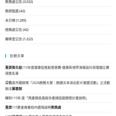
教務處公告
(3,532)
教師甄選
(42)
未分類
(1,285)
總務處公告
(42)
輔導室公告
(1,222)
近期文章
重要
衛生組
115年度健康促進創意競賽-健康新視界海報設計與電繪比賽
得獎名單
公告
高市圖辦理「2026朗聲大賞：朗讀文本演出影片徵選活動」之活動
辦法
圖書館
轉知115年 度「周產期高風險孕產婦追蹤關懷計畫說明」
重要
115繁星推薦校內選填說明
教務處