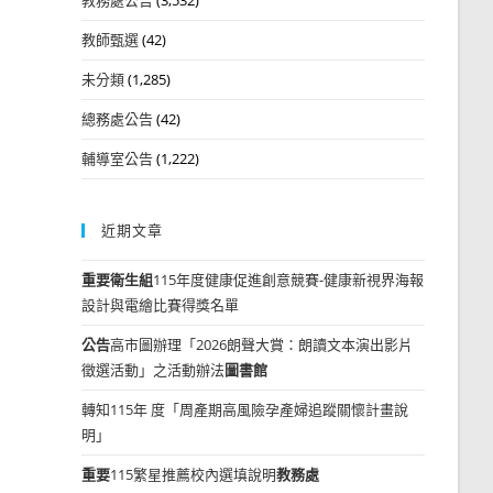
教師甄選
(42)
未分類
(1,285)
總務處公告
(42)
輔導室公告
(1,222)
近期文章
重要
衛生組
115年度健康促進創意競賽-健康新視界海報
設計與電繪比賽得獎名單
公告
高市圖辦理「2026朗聲大賞：朗讀文本演出影片
徵選活動」之活動辦法
圖書館
轉知115年 度「周產期高風險孕產婦追蹤關懷計畫說
明」
重要
115繁星推薦校內選填說明
教務處