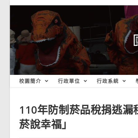
跳
轉
至
主
要
內
容
校園簡介
行政單位
行政系統
110年防制菸品稅捐逃漏
菸說幸福」