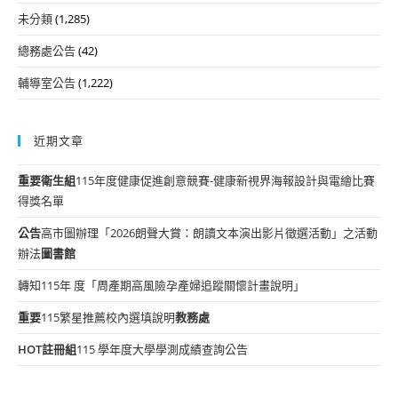
未分類
(1,285)
總務處公告
(42)
輔導室公告
(1,222)
近期文章
重要
衛生組
115年度健康促進創意競賽-健康新視界海報設計與電繪比賽
得獎名單
公告
高市圖辦理「2026朗聲大賞：朗讀文本演出影片徵選活動」之活動
辦法
圖書館
轉知115年 度「周產期高風險孕產婦追蹤關懷計畫說明」
重要
115繁星推薦校內選填說明
教務處
HOT
註冊組
115 學年度大學學測成績查詢公告