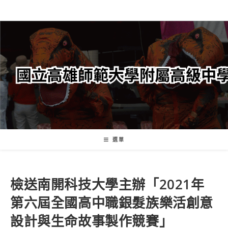
跳
轉
至
主
要
內
容
選單
檢送南開科技大學主辦「2021年
第六屆全國高中職銀髮族樂活創意
設計與生命故事製作競賽」