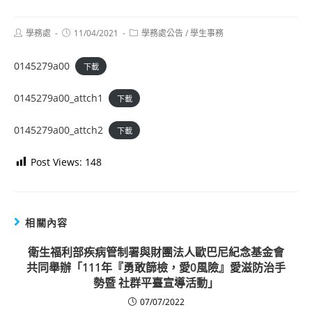
Post
Post
Post
學務處
11/04/2021
學務處公告
/
學生事務
author:
published:
category:
0145279a00
下載
0145279a00_attch1
下載
0145279a00_attch2
下載
Post Views:
148
相關內容
衛生福利部疾病管制署與財團法人歐巴尼紀念基金會
共同舉辦「111年『勇敢篩檢，愛0風險』愛滋防治手
勢暨 社群平臺宣導活動」
07/07/2022