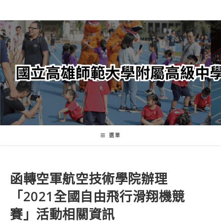
跳
轉
至
主
要
內
容
選單
函轉空軍航空技術學院辦理
「2021全國自由飛行滑翔機競
賽」活動相關資訊