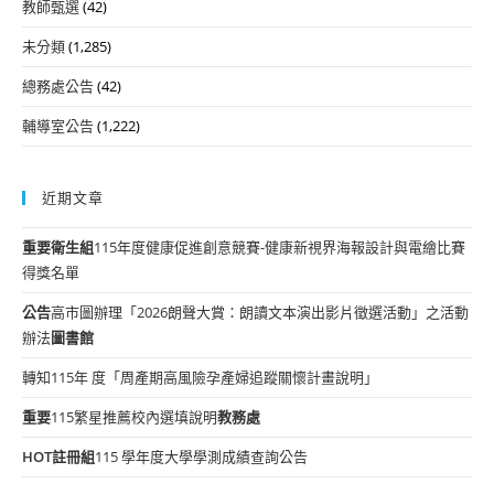
教師甄選
(42)
未分類
(1,285)
總務處公告
(42)
輔導室公告
(1,222)
近期文章
重要
衛生組
115年度健康促進創意競賽-健康新視界海報設計與電繪比賽
得獎名單
公告
高市圖辦理「2026朗聲大賞：朗讀文本演出影片徵選活動」之活動
辦法
圖書館
轉知115年 度「周產期高風險孕產婦追蹤關懷計畫說明」
重要
115繁星推薦校內選填說明
教務處
HOT
註冊組
115 學年度大學學測成績查詢公告