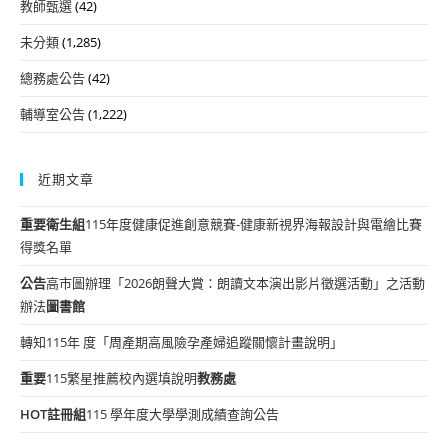
教師甄選
(42)
未分類
(1,285)
總務處公告
(42)
輔導室公告
(1,222)
近期文章
重要
衛生組
115年度健康促進創意競賽-健康新視界海報設計與電繪比賽
得獎名單
公告
高市圖辦理「2026朗聲大賞：朗讀文本演出影片徵選活動」之活動
辦法
圖書館
轉知115年 度「周產期高風險孕產婦追蹤關懷計畫說明」
重要
115繁星推薦校內選填說明
教務處
HOT
註冊組
115 學年度大學學測成績查詢公告