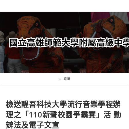
跳
轉
至
主
要
內
容
選單
檢送醒吾科技大學流行音樂學程辦
理之「110新聲校園爭霸賽」活 動
辧法及電子文宣