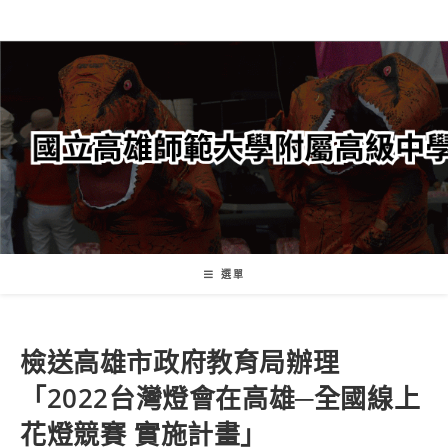
跳
轉
至
主
要
內
容
選單
檢送高雄市政府教育局辦理
「2022台灣燈會在高雄─全國線上
花燈競賽 實施計畫」