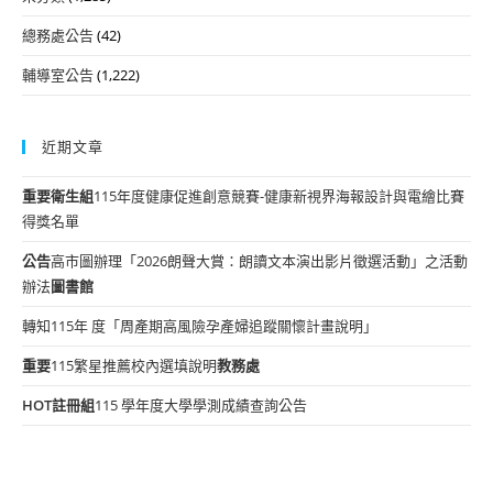
總務處公告
(42)
輔導室公告
(1,222)
近期文章
重要
衛生組
115年度健康促進創意競賽-健康新視界海報設計與電繪比賽
得獎名單
公告
高市圖辦理「2026朗聲大賞：朗讀文本演出影片徵選活動」之活動
辦法
圖書館
轉知115年 度「周產期高風險孕產婦追蹤關懷計畫說明」
重要
115繁星推薦校內選填說明
教務處
HOT
註冊組
115 學年度大學學測成績查詢公告