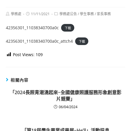
Post
Post
Post
學務處
11/11/2021
學務處公告
/
學生事務
/
家長事務
author:
published:
category:
42356301_11038340700a0c
下載
42356301_11038340700a0c_attch4
下載
Post Views:
109
相關內容
「2024長照青潮湧起來~全國健康照護服務形象創意影
片競賽」
06/04/2024
「第18屆學生畢業成果展~He’ll」活動訊息