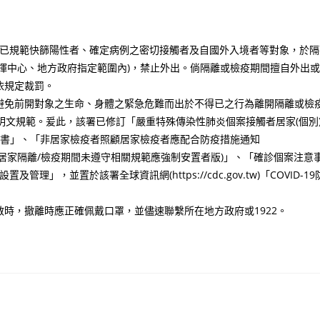
署前已規範快篩陽性者、確定病例之密切接觸者及自國外入境者等對象，於隔
揮中心、地方政府指定範圍內)，禁止外出。倘隔離或檢疫期間擅自外出或
依規定裁罰。
避免前開對象之生命、身體之緊急危難而出於不得已之行為離開隔離或檢
明文規範。爰此，該署已修訂「嚴重特殊傳染性肺炎個案接觸者居家(個別
知書」、「非居家檢疫者照顧居家檢疫者應配合防疫措施通知
居家隔離/檢疫期間未遵守相關規範應強制安置者版)」、「確診個案注意
理」，並置於該署全球資訊網(https://cdc.gov.tw)「COVID-19
時，撤離時應正確佩戴口罩，並儘速聯繫所在地方政府或1922。