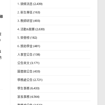
1. 頭條消息
(2,439)
2. 新生專區
(163)
離
3. 教師研習
(493)
4. 活動&競賽
(2,630)
疫
5. 榮譽榜
(182)
)
6. 獎助學金
(481)
事
人事室公告
(138)
防
公告來文
(3,171)
圖書館公告
(433)
學務處公告
(2,721)
學生事務
(6,433)
家長事務
(4,564)
教務處公告
(3,532)