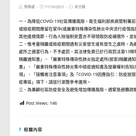
Post
Post
Post
學務處
11/16/2021
未分類
author:
published:
category:
一、為降低COVID-19社區傳播風險，衛生福利部疾病管制
或檢疫期間應留在家中(或嚴重特殊傳染性肺炎中央流行疫情指
其他違規情節，行為人除強制安置亦不得領取防疫補償外，並
二、惟考量隔離或檢疫期間遇有災害發生或有發生之虞時，為
處所之適當行為，不予處罰，其法律免責已於行政罰法第13條
隔離通知書」、「嚴重特殊傳染性肺炎指定處所(居家)隔離通
書」、「嚴重特殊傳染性肺炎集中檢疫通知書及提審權利告知(
項」、「接觸者注意事項」及「COVID-19因應指引：防疫旅宿設置及管
疫專區」項下，請逕行瀏覽參考運用。
三、為兼顧社區防疫安全及避免增加傳播風險，遇緊急避難疏散
Post Views:
146
相關內容