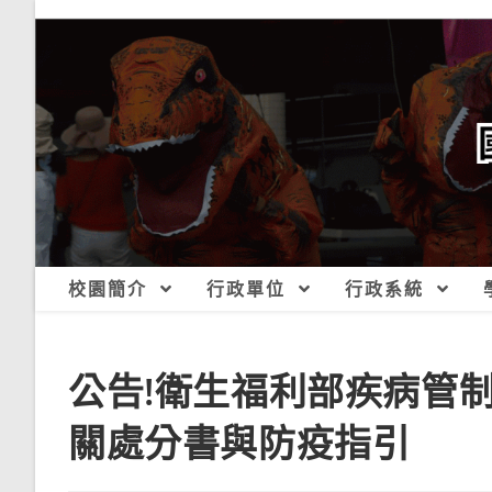
跳
轉
至
主
要
內
容
校園簡介
行政單位
行政系統
公告!衛生福利部疾病管制署
關處分書與防疫指引