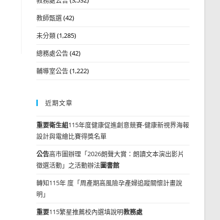
教師甄選
(42)
未分類
(1,285)
總務處公告
(42)
輔導室公告
(1,222)
近期文章
重要
衛生組
115年度健康促進創意競賽-健康新視界海報
設計與電繪比賽得獎名單
公告
高市圖辦理「2026朗聲大賞：朗讀文本演出影片
徵選活動」之活動辦法
圖書館
轉知115年 度「周產期高風險孕產婦追蹤關懷計畫說
明」
重要
115繁星推薦校內選填說明
教務處