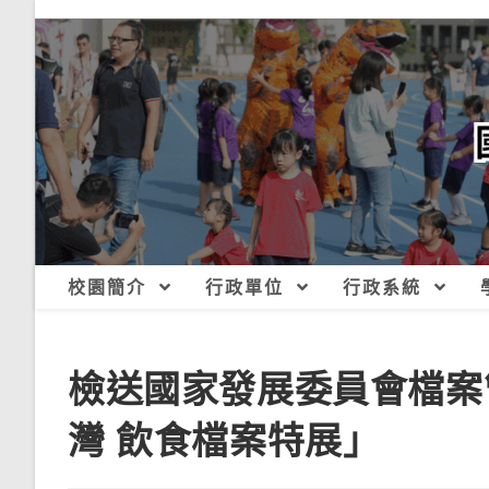
跳
轉
至
主
要
內
容
校園簡介
行政單位
行政系統
檢送國家發展委員會檔案
灣 飲食檔案特展」