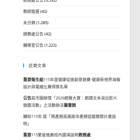
教師甄選
(42)
未分類
(1,285)
總務處公告
(42)
輔導室公告
(1,222)
近期文章
重要
衛生組
115年度健康促進創意競賽-健康新視界海報
設計與電繪比賽得獎名單
公告
高市圖辦理「2026朗聲大賞：朗讀文本演出影片
徵選活動」之活動辦法
圖書館
轉知115年 度「周產期高風險孕產婦追蹤關懷計畫說
明」
重要
115繁星推薦校內選填說明
教務處