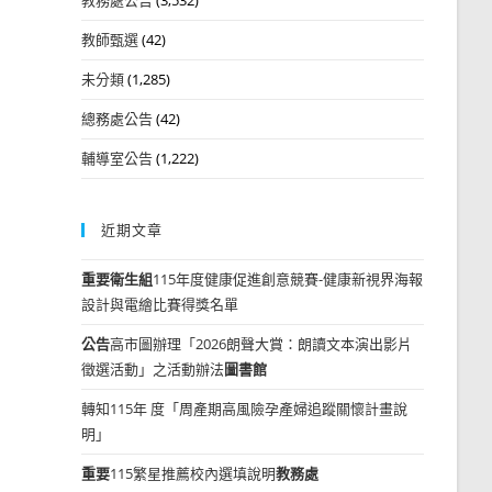
教師甄選
(42)
未分類
(1,285)
總務處公告
(42)
輔導室公告
(1,222)
近期文章
重要
衛生組
115年度健康促進創意競賽-健康新視界海報
設計與電繪比賽得獎名單
公告
高市圖辦理「2026朗聲大賞：朗讀文本演出影片
徵選活動」之活動辦法
圖書館
轉知115年 度「周產期高風險孕產婦追蹤關懷計畫說
明」
重要
115繁星推薦校內選填說明
教務處