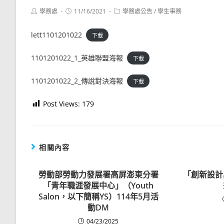
Post
Post
Post
學務處
11/16/2021
學務處公告
/
學生事務
author:
published:
category:
lett1101201022
下載
1101201022_1_英雄聯盟海報
下載
1101201022_2_傳說對決海報
下載
Post Views:
179
相關內容
勞動部勞動力發展署高屏澎東分署
「創新設計
「青年職涯發展中心」（Youth
Salon，以下簡稱YS）114年5月活
動DM
04/23/2025