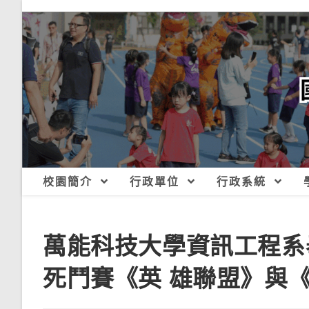
跳
轉
至
主
要
內
容
校園簡介
行政單位
行政系統
萬能科技大學資訊工程系
死鬥賽《英 雄聯盟》與