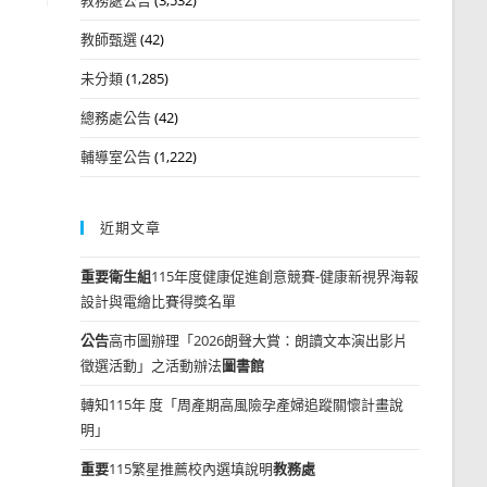
教師甄選
(42)
未分類
(1,285)
總務處公告
(42)
輔導室公告
(1,222)
近期文章
重要
衛生組
115年度健康促進創意競賽-健康新視界海報
設計與電繪比賽得獎名單
公告
高市圖辦理「2026朗聲大賞：朗讀文本演出影片
徵選活動」之活動辦法
圖書館
轉知115年 度「周產期高風險孕產婦追蹤關懷計畫說
明」
重要
115繁星推薦校內選填說明
教務處