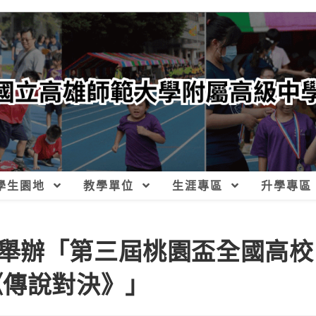
學生園地
教學單位
生涯專區
升學專區
舉辦「第三屆桃園盃全國高校
《傳說對決》」