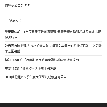
輔導室公告
(1,222)
近期文章
重要
衛生組
115年度健康促進創意競賽-健康新視界海報設計與電繪比賽
得獎名單
公告
高市圖辦理「2026朗聲大賞：朗讀文本演出影片徵選活動」之活動
辦法
圖書館
轉知115年 度「周產期高風險孕產婦追蹤關懷計畫說明」
重要
115繁星推薦校內選填說明
教務處
HOT
註冊組
115 學年度大學學測成績查詢公告