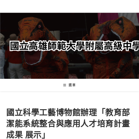
跳
轉
至
主
要
內
容
選單
國立科學工藝博物館辦理「教育部
潔能系統整合與應用人才培育計畫
成果 展示」