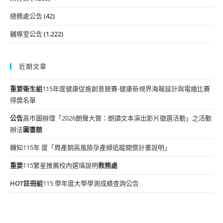
總務處公告
(42)
輔導室公告
(1,222)
近期文章
重要
衛生組
115年度健康促進創意競賽-健康新視界海報設計與電繪比賽
得獎名單
公告
高市圖辦理「2026朗聲大賞：朗讀文本演出影片徵選活動」之活動
辦法
圖書館
轉知115年 度「周產期高風險孕產婦追蹤關懷計畫說明」
重要
115繁星推薦校內選填說明
教務處
HOT
註冊組
115 學年度大學學測成績查詢公告