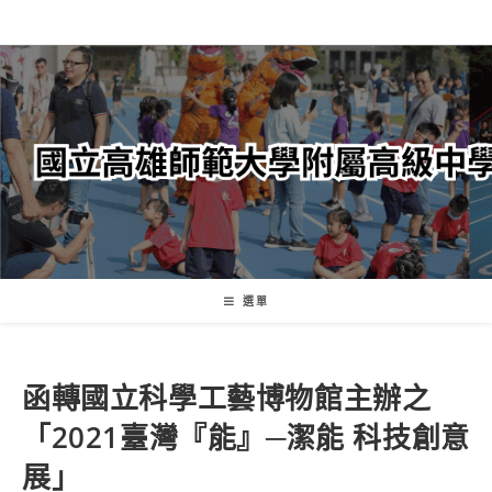
跳
轉
至
主
要
內
容
選單
函轉國立科學工藝博物館主辦之
「2021臺灣『能』─潔能 科技創意
展」