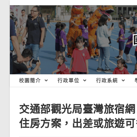
跳
轉
至
主
要
內
容
校園簡介
行政單位
行政系統
交通部觀光局臺灣旅宿網
住房方案，出差或旅遊可