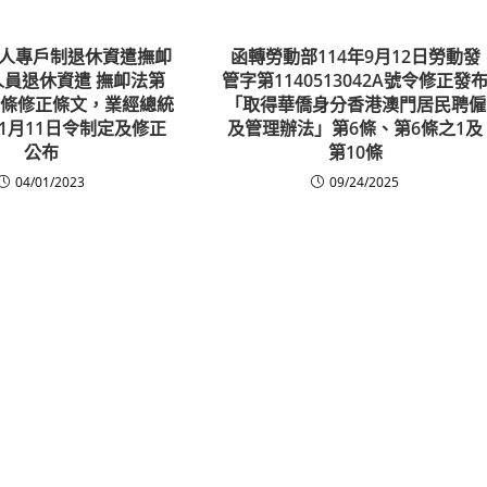
人專戶制退休資遣撫卹
函轉勞動部114年9月12日勞動發
員退休資遣 撫卹法第
管字第1140513042A號令修正發
95條修正條文，業經總統
「取得華僑身分香港澳門居民聘僱
年1月11日令制定及修正
及管理辦法」第6條、第6條之1及
公布
第10條
04/01/2023
09/24/2025