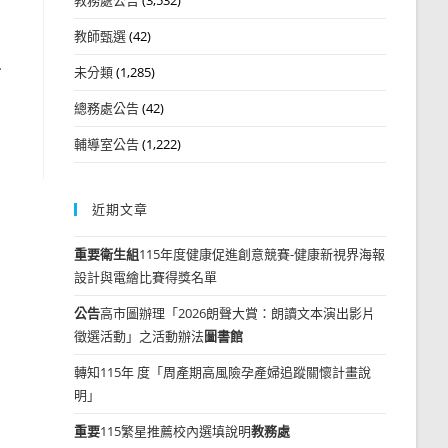
教師甄選
(42)
布
未分類
(1,285)
總務處公告
(42)
輔導室公告
(1,222)
近期文章
重要
衛生組
115年度健康促進創意競賽-健康新視界海報
設計與電繪比賽得獎名單
公告
高市圖辦理「2026朗聲大賞：朗讀文本演出影片
徵選活動」之活動辦法
圖書館
轉知115年 度「周產期高風險孕產婦追蹤關懷計畫說
明」
重要
115繁星推薦校內選填說明
教務處