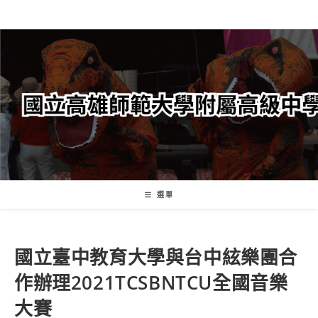
跳
轉
至
主
要
內
容
選單
國立臺中教育大學與台中絃樂團合
作辦理2021TCSBNTCU全國音樂
大賽