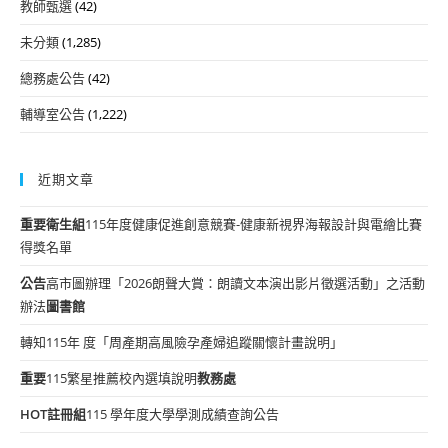
教師甄選
(42)
未分類
(1,285)
總務處公告
(42)
輔導室公告
(1,222)
近期文章
重要
衛生組
115年度健康促進創意競賽-健康新視界海報設計與電繪比賽
得獎名單
公告
高市圖辦理「2026朗聲大賞：朗讀文本演出影片徵選活動」之活動
辦法
圖書館
轉知115年 度「周產期高風險孕產婦追蹤關懷計畫說明」
重要
115繁星推薦校內選填說明
教務處
HOT
註冊組
115 學年度大學學測成績查詢公告