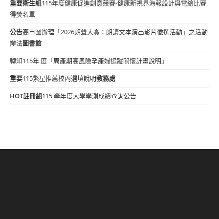
重要
衛生組
115年度健康促進創意競賽-健康新視界海報設計與電繪比賽
得獎名單
公告
高市圖辦理「2026朗聲大賞：朗讀文本演出影片徵選活動」之活動
辦法
圖書館
轉知115年 度「周產期高風險孕產婦追蹤關懷計畫說明」
重要
115繁星推薦校內選填說明
教務處
HOT
註冊組
115 學年度大學學測成績查詢公告