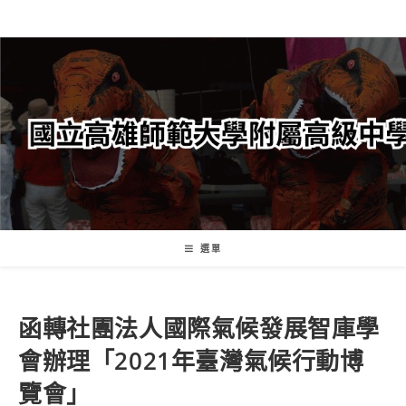
跳
轉
至
主
要
內
容
選單
函轉社團法人國際氣候發展智庫學
會辦理「2021年臺灣氣候行動博
覽會」