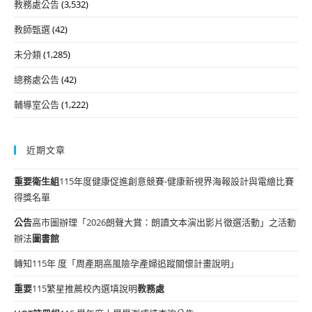
教務處公告
(3,532)
教師甄選
(42)
未分類
(1,285)
總務處公告
(42)
輔導室公告
(1,222)
近期文章
重要
衛生組
115年度健康促進創意競賽-健康新視界海報設計與電繪比賽
得獎名單
公告
高市圖辦理「2026朗聲大賞：朗讀文本演出影片徵選活動」之活動
辦法
圖書館
轉知115年 度「周產期高風險孕產婦追蹤關懷計畫說明」
重要
115繁星推薦校內選填說明
教務處