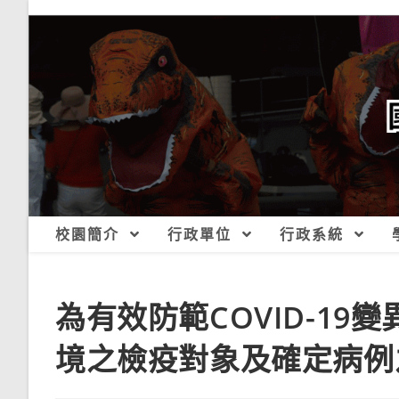
跳
轉
至
主
要
內
容
校園簡介
行政單位
行政系統
為有效防範COVID-1
境之檢疫對象及確定病例