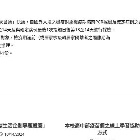
第54次會議」決議，自國外入境之檢疫對象檢疫期滿前PCR採檢及確定病例之
14天及與確定病例最後1次接觸日後第13至14天進行採檢。
境檢疫對象，檢疫期滿前（或居家檢疫轉居家隔離者之隔離期滿
定辦理。
各1份。
低碳生活企劃專題競賽」
本校高中部疫苗假之線上學習協助
方式
10/14/2024