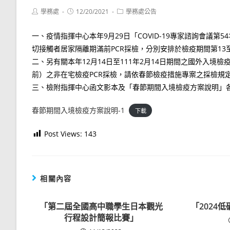
Post
Post
Post
學務處
12/20/2021
學務處公告
author:
published:
category:
一、疫情指揮中心本年9月29日「COVID-19專家諮詢會議
切接觸者居家隔離期滿前PCR採檢，分別安排於檢疫期間第13至
二、另有關本年12月14日至111年2月14日期間之國外入
前）之非在宅檢疫PCR採檢，請依春節檢疫措施專案之採檢規
三、檢附指揮中心函文影本及「春節期間入境檢疫方案說明」
春節期間入境檢疫方案說明-1
下載
Post Views:
143
相關內容
「第二屆全國高中職學生日本觀光
「2024
行程設計簡報比賽」