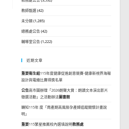
教師甄選
(42)
未分類
(1,285)
總務處公告
(42)
輔導室公告
(1,222)
近期文章
重要
衛生組
115年度健康促進創意競賽-健康新視界海報
設計與電繪比賽得獎名單
公告
高市圖辦理「2026朗聲大賞：朗讀文本演出影片
徵選活動」之活動辦法
圖書館
轉知115年 度「周產期高風險孕產婦追蹤關懷計畫說
明」
重要
115繁星推薦校內選填說明
教務處