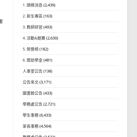
1. 頭條消息
(2,439)
2. 新生專區
(163)
密
3. 教師研習
(493)
4. 活動&競賽
(2,630)
5. 榮譽榜
(182)
6. 獎助學金
(481)
人事室公告
(138)
公告來文
(3,171)
圖書館公告
(433)
學務處公告
(2,721)
學生事務
(6,433)
家長事務
(4,564)
教務處公告
(3,532)