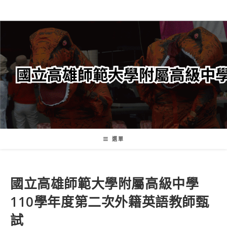
跳
轉
至
主
要
內
容
選單
國立高雄師範大學附屬高級中學
110學年度第二次外籍英語教師甄
試