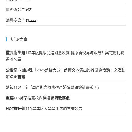
總務處公告
(42)
輔導室公告
(1,222)
近期文章
重要
衛生組
115年度健康促進創意競賽-健康新視界海報設計與電繪比賽
得獎名單
公告
高市圖辦理「2026朗聲大賞：朗讀文本演出影片徵選活動」之活動
辦法
圖書館
轉知115年 度「周產期高風險孕產婦追蹤關懷計畫說明」
重要
115繁星推薦校內選填說明
教務處
HOT
註冊組
115 學年度大學學測成績查詢公告