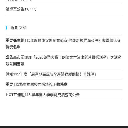
輔導室公告
(1,222)
近期文章
重要
衛生組
115年度健康促進創意競賽-健康新視界海報設計與電繪比賽
得獎名單
公告
高市圖辦理「2026朗聲大賞：朗讀文本演出影片徵選活動」之活動
辦法
圖書館
轉知115年 度「周產期高風險孕產婦追蹤關懷計畫說明」
重要
115繁星推薦校內選填說明
教務處
HOT
註冊組
115 學年度大學學測成績查詢公告