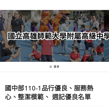
跳
轉
至
主
要
內
容
選單
國中部110-1品行優良、服務熱
心、整潔模範、 週記優良名單