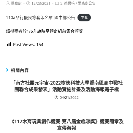
Post
Post
Post
學務處
12/23/2021
5. 榮譽榜
/
學務處公告
author:
published:
category:
110a品行優良等套印名單-國中部公告
下載
請得獎者於1/6升旗時至體育組前集合頒獎
Post Views:
154
相關內容
「南方社團元宇宙-2022樹德科技大學暨南區高中職社
團聯合成果發表」活動實施計畫及活動海報電子檔
04/21/2022
《112木育玩具創作競賽-第八屆金趣咪獎》競賽簡章及
宣傳海報