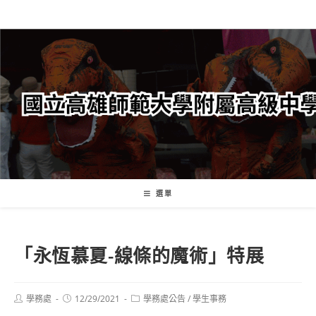
跳
轉
至
主
要
內
容
選單
「永恆慕夏-線條的魔術」特展
Post
Post
Post
學務處
12/29/2021
學務處公告
/
學生事務
author:
published:
category: