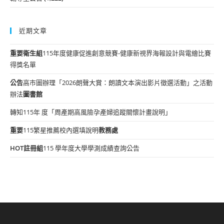
近期文章
重要
衛生組
115年度健康促進創意競賽-健康新視界海報設計與電繪比賽
得獎名單
公告
高市圖辦理「2026朗聲大賞：朗讀文本演出影片徵選活動」之活動
辦法
圖書館
轉知115年 度「周產期高風險孕產婦追蹤關懷計畫說明」
重要
115繁星推薦校內選填說明
教務處
HOT
註冊組
115 學年度大學學測成績查詢公告