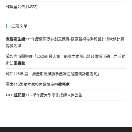
輔導室公告
(1,222)
近期文章
重要
衛生組
115年度健康促進創意競賽-健康新視界海報設計與電繪比賽
得獎名單
公告
高市圖辦理「2026朗聲大賞：朗讀文本演出影片徵選活動」之活動
辦法
圖書館
轉知115年 度「周產期高風險孕產婦追蹤關懷計畫說明」
重要
115繁星推薦校內選填說明
教務處
HOT
註冊組
115 學年度大學學測成績查詢公告