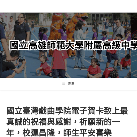
跳
轉
至
主
要
內
容
選單
國立臺灣戲曲學院電子賀卡致上最
真誠的祝福與感謝，祈願新的一
年，校運昌隆，師生平安喜樂