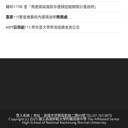
轉知115年 度「周產期高風險孕產婦追蹤關懷計畫說明」
重要
115繁星推薦校內選填說明
教務處
HOT
註冊組
115 學年度大學學測成績查詢公告
登入系統
| 地址：高雄市苓雅區凱旋二路89號 TEL:07-7613875
Copyright (c) 2020 國立高雄師範大學附屬高級中學 The Affiliated Senior
High School of National Kaohsiung Normal University