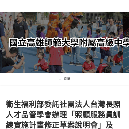
跳
轉
至
主
要
內
容
選單
衛生福利部委託社團法人台灣長照
人才品管學會辦理「照顧服務員訓
練實施計畫修正草案說明會」及