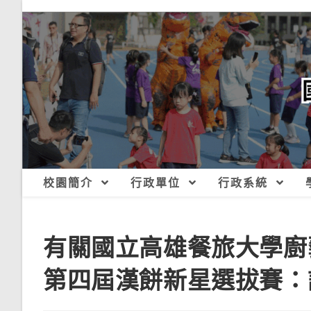
跳
轉
至
主
要
內
容
校園簡介
行政單位
行政系統
有關國立高雄餐旅大學廚
第四屆漢餅新星選拔賽：