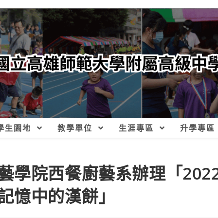
學生園地
教學單位
生涯專區
升學專區
藝學院西餐廚藝系辦理「202
記憶中的漢餅」