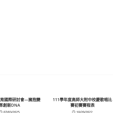
職教育國際研討會—擁抱變
111學年度高師大附中校慶歌唱比
革創新DNA
賽初賽賽程表
07/03/2025
10/20/2022