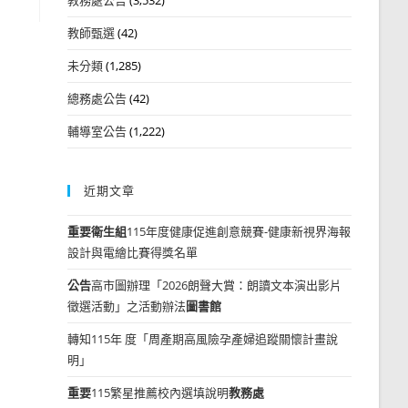
教師甄選
(42)
未分類
(1,285)
總務處公告
(42)
輔導室公告
(1,222)
近期文章
重要
衛生組
115年度健康促進創意競賽-健康新視界海報
設計與電繪比賽得獎名單
公告
高市圖辦理「2026朗聲大賞：朗讀文本演出影片
徵選活動」之活動辦法
圖書館
轉知115年 度「周產期高風險孕產婦追蹤關懷計畫說
明」
重要
115繁星推薦校內選填說明
教務處