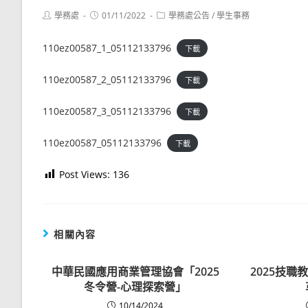
Post
Post
Post
學務處
01/11/2022
學務處公告
/
學生事務
author:
published:
category:
110ez00587_1_05112133796
下載
110ez00587_2_05112133796
下載
110ez00587_3_05112133796
下載
110ez00587_05112133796
下載
Post Views:
136
相關內容
中華民國應用商業管理協會「2025
2025技
冬令營-心理探索營」
10/14/2024