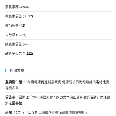
家長事務
(4,564)
教務處公告
(3,532)
教師甄選
(42)
未分類
(1,285)
總務處公告
(42)
輔導室公告
(1,222)
近期文章
重要
衛生組
115年度健康促進創意競賽-健康新視界海報設計與電繪比賽
得獎名單
公告
高市圖辦理「2026朗聲大賞：朗讀文本演出影片徵選活動」之活動
辦法
圖書館
轉知115年 度「周產期高風險孕產婦追蹤關懷計畫說明」