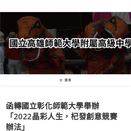
跳
轉
至
主
要
內
容
選單
函轉國立彰化師範大學舉辦
「2022晶彩人生，杞發創意競賽
辦法」