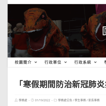
跳
轉
至
主
要
內
容
校園簡介
行政單位
行政系統
「寒假期間防治新冠肺炎
Post
Post
Post
學務處
01/19/2022
學務處公告
/
學生事務
/
家長事務
author:
published:
category: