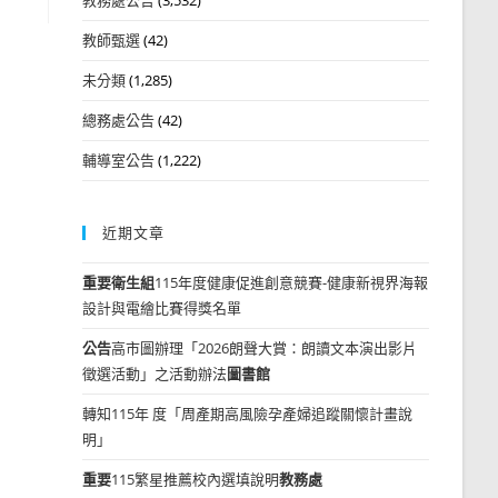
教師甄選
(42)
未分類
(1,285)
總務處公告
(42)
輔導室公告
(1,222)
近期文章
重要
衛生組
115年度健康促進創意競賽-健康新視界海報
設計與電繪比賽得獎名單
公告
高市圖辦理「2026朗聲大賞：朗讀文本演出影片
徵選活動」之活動辦法
圖書館
轉知115年 度「周產期高風險孕產婦追蹤關懷計畫說
明」
重要
115繁星推薦校內選填說明
教務處