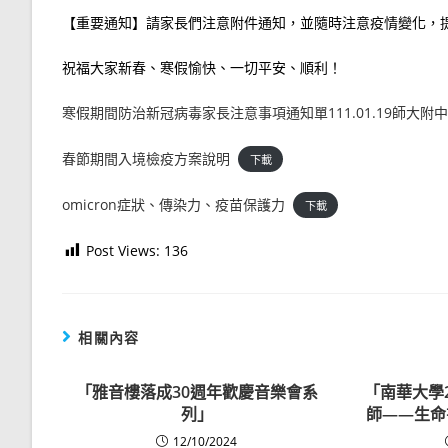
【重要通知】請家長們注意附件通知，並隨時注意疫情變化，提
祝福大家新春、寒假愉快、一切平安、順利！
寒假期間防治新冠病毒家長注意事項通知單111.01.19師大附中
春節期間入境檢疫方案說明
下載
omicron症狀、傳染力、疫苗保護力
下載
Post Views:
136
相關內容
「雅音樓落成30週年歡慶音樂會系
「南華大學
列」
師——生命
12/10/2024