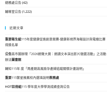
總務處公告
(42)
輔導室公告
(1,222)
近期文章
重要
衛生組
115年度健康促進創意競賽-健康新視界海報設計與電繪比賽
得獎名單
公告
高市圖辦理「2026朗聲大賞：朗讀文本演出影片徵選活動」之活動
辦法
圖書館
轉知115年 度「周產期高風險孕產婦追蹤關懷計畫說明」
重要
115繁星推薦校內選填說明
教務處
HOT
註冊組
115 學年度大學學測成績查詢公告