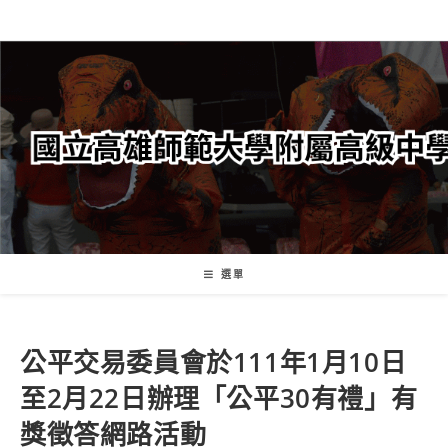
跳
轉
至
主
要
內
容
選單
公平交易委員會於111年1月10日
至2月22日辦理「公平30有禮」有
獎徵答網路活動