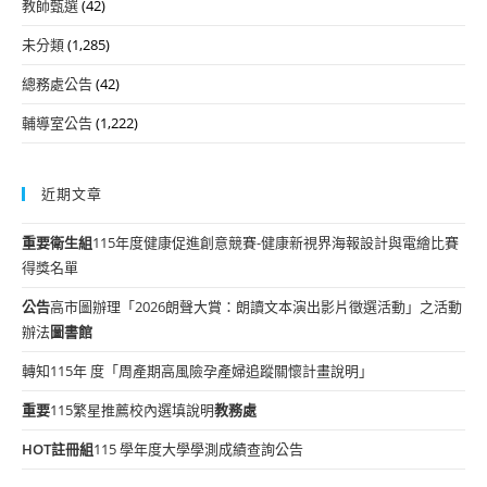
教師甄選
(42)
未分類
(1,285)
總務處公告
(42)
輔導室公告
(1,222)
近期文章
重要
衛生組
115年度健康促進創意競賽-健康新視界海報設計與電繪比賽
得獎名單
公告
高市圖辦理「2026朗聲大賞：朗讀文本演出影片徵選活動」之活動
辦法
圖書館
轉知115年 度「周產期高風險孕產婦追蹤關懷計畫說明」
重要
115繁星推薦校內選填說明
教務處
HOT
註冊組
115 學年度大學學測成績查詢公告