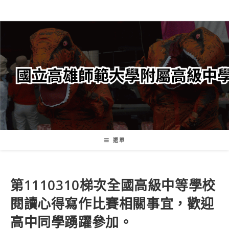
跳
轉
至
主
要
內
容
選單
第1110310梯次全國高級中等學校
閱讀心得寫作比賽相關事宜，歡迎
高中同學踴躍參加。