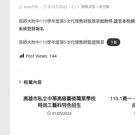
Post
Post
Post
ashs570
01/27/2022
1. 頭條消息
/
未分類
author:
published:
category:
高師大附中110學年度第5次代理教師甄簡章
如附件,請至本校
系統登錄報名
高師大附中110學年度第5次代理教師甄選簡章
下載
Post Views:
144
相關內容
高雄市私立中華高級藝術職業學校
110-1高
時尚工藝科特色招生
01/05/2023