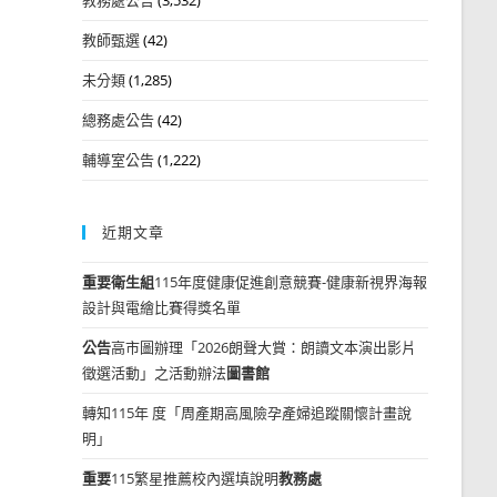
教師甄選
(42)
未分類
(1,285)
總務處公告
(42)
輔導室公告
(1,222)
近期文章
重要
衛生組
115年度健康促進創意競賽-健康新視界海報
設計與電繪比賽得獎名單
公告
高市圖辦理「2026朗聲大賞：朗讀文本演出影片
徵選活動」之活動辦法
圖書館
轉知115年 度「周產期高風險孕產婦追蹤關懷計畫說
明」
重要
115繁星推薦校內選填說明
教務處