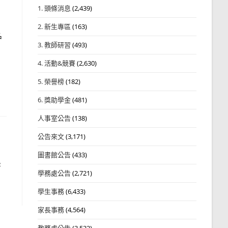
1. 頭條消息
(2,439)
2. 新生專區
(163)
名
3. 教師研習
(493)
4. 活動&競賽
(2,630)
5. 榮譽榜
(182)
6. 獎助學金
(481)
人事室公告
(138)
公告來文
(3,171)
圖書館公告
(433)
濟
學務處公告
(2,721)
學生事務
(6,433)
家長事務
(4,564)
教務處公告
(3,532)