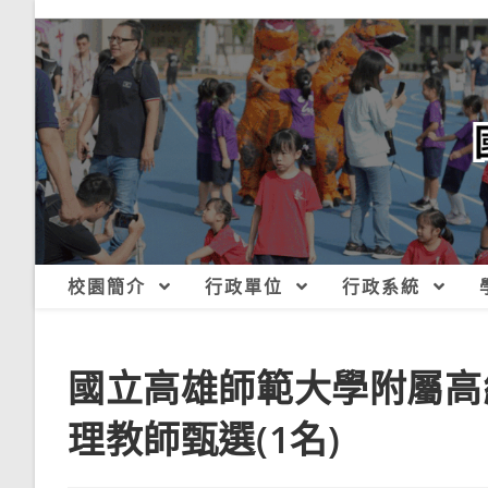
跳
轉
至
主
要
內
容
校園簡介
行政單位
行政系統
國立高雄師範大學附屬高
理教師甄選(1名)