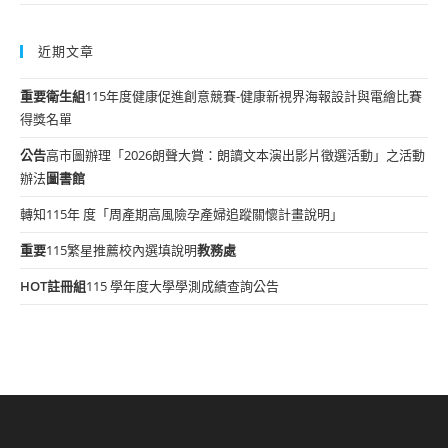
近期文章
重要
衛生組
115年度健康促進創意競賽-健康新視界海報設計與電繪比賽
得獎名單
公告
高市圖辦理「2026朗聲大賞：朗讀文本演出影片徵選活動」之活動
辦法
圖書館
轉知115年 度「周產期高風險孕產婦追蹤關懷計畫說明」
重要
115繁星推薦校內選填說明
教務處
HOT
註冊組
115 學年度大學學測成績查詢公告