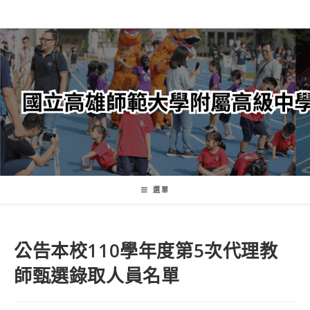
跳
轉
至
主
要
內
容
選單
公告本校110學年度第5次代理教
師甄選錄取人員名單