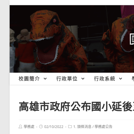
跳
轉
至
主
要
內
容
校園簡介
行政單位
行政系統
高雄市政府公布國小延後至
Post
Post
Post
學務處
02/10/2022
1. 頭條消息
/
學務處公告
author:
published:
category: