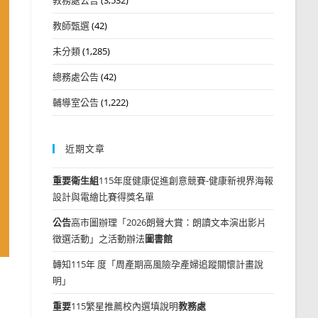
教師甄選
(42)
未分類
(1,285)
總務處公告
(42)
輔導室公告
(1,222)
近期文章
重要
衛生組
115年度健康促進創意競賽-健康新視界海報
設計與電繪比賽得獎名單
公告
高市圖辦理「2026朗聲大賞：朗讀文本演出影片
徵選活動」之活動辦法
圖書館
轉知115年 度「周產期高風險孕產婦追蹤關懷計畫說
明」
重要
115繁星推薦校內選填說明
教務處