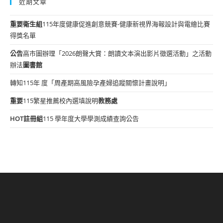
近期文章
重要
衛生組
115年度健康促進創意競賽-健康新視界海報設計與電繪比賽
得獎名單
公告
高市圖辦理「2026朗聲大賞：朗讀文本演出影片徵選活動」之活動
辦法
圖書館
轉知115年 度「周產期高風險孕產婦追蹤關懷計畫說明」
重要
115繁星推薦校內選填說明
教務處
HOT
註冊組
115 學年度大學學測成績查詢公告