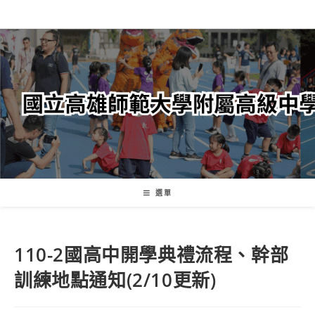
跳
轉
至
主
要
內
容
選單
110-2國高中開學典禮流程、幹部
訓練地點通知(2/10更新)