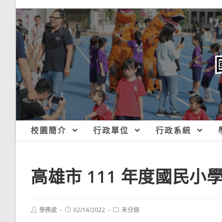
跳
轉
至
主
要
內
容
校園簡介
行政單位
行政系統
高雄市 111 年度國民
Post
Post
Post
學務處
02/14/2022
未分類
author:
published:
category: