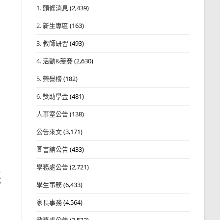
1. 頭條消息
(2,439)
2. 新生專區
(163)
3. 教師研習
(493)
4. 活動&競賽
(2,630)
5. 榮譽榜
(182)
6. 獎助學金
(481)
人事室公告
(138)
公告來文
(3,171)
圖書館公告
(433)
學務處公告
(2,721)
2
武
學生事務
(6,433)
家長事務
(4,564)
教務處公告
(3,532)