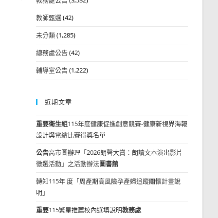
教師甄選
(42)
未分類
(1,285)
總務處公告
(42)
輔導室公告
(1,222)
近期文章
重要
衛生組
115年度健康促進創意競賽-健康新視界海報
設計與電繪比賽得獎名單
公告
高市圖辦理「2026朗聲大賞：朗讀文本演出影片
徵選活動」之活動辦法
圖書館
轉知115年 度「周產期高風險孕產婦追蹤關懷計畫說
明」
重要
115繁星推薦校內選填說明
教務處