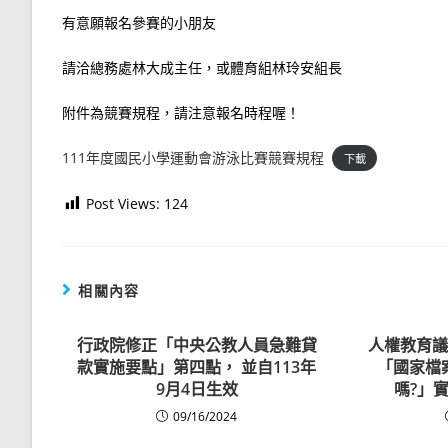
有意願報名參賽的小朋友
請洽總務處林大成主任，或體育組林玲安組長
附件為競賽規程，請注意報名時程喔！
111年度國民小學運動會游泳比賽競賽規程
下載
Post Views:
124
相關內容
行政院修正「中央公教人員急難貸
人權教育議
款實施要點」第四點， 並自113年
「國家檔
9月4日生效
嗎?」
09/16/2024