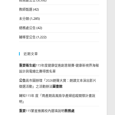
教師甄選
(42)
未分類
(1,285)
總務處公告
(42)
輔導室公告
(1,222)
近期文章
重要
衛生組
115年度健康促進創意競賽-健康新視界海報
設計與電繪比賽得獎名單
公告
高市圖辦理「2026朗聲大賞：朗讀文本演出影片
徵選活動」之活動辦法
圖書館
轉知115年 度「周產期高風險孕產婦追蹤關懷計畫說
明」
重要
115繁星推薦校內選填說明
教務處