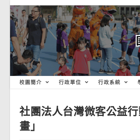
跳
轉
至
主
要
內
容
校園簡介
行政單位
行政系統
社團法人台灣微客公益行
畫」