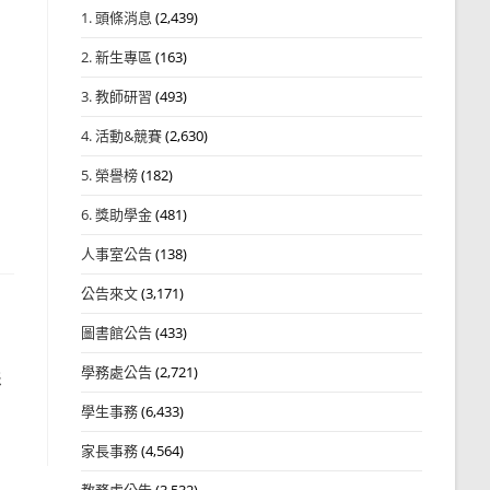
1. 頭條消息
(2,439)
2. 新生專區
(163)
3. 教師研習
(493)
4. 活動&競賽
(2,630)
5. 榮譽榜
(182)
6. 獎助學金
(481)
人事室公告
(138)
公告來文
(3,171)
圖書館公告
(433)
學務處公告
(2,721)
影
學生事務
(6,433)
家長事務
(4,564)
教務處公告
(3,532)