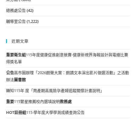
總務處公告
(42)
輔導室公告
(1,222)
近期文章
重要
衛生組
115年度健康促進創意競賽-健康新視界海報設計與電繪比賽
得獎名單
公告
高市圖辦理「2026朗聲大賞：朗讀文本演出影片徵選活動」之活動
辦法
圖書館
轉知115年 度「周產期高風險孕產婦追蹤關懷計畫說明」
重要
115繁星推薦校內選填說明
教務處
HOT
註冊組
115 學年度大學學測成績查詢公告