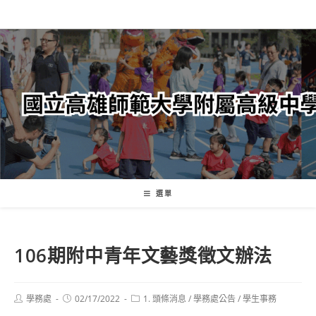
跳
轉
至
主
要
內
容
選單
106期附中青年文藝獎徵文辦法
Post
Post
Post
學務處
02/17/2022
1. 頭條消息
/
學務處公告
/
學生事務
author:
published:
category: