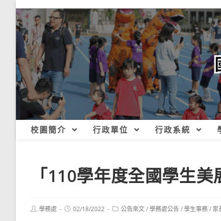
跳
轉
至
主
要
內
容
校園簡介
行政單位
行政系統
「110學年度全國學生美
Post
Post
Post
學務處
02/18/2022
公告來文
/
學務處公告
/
學生事務
/
家
author:
published:
category: