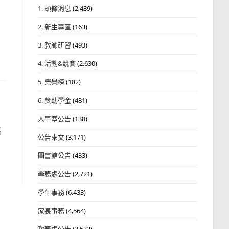
1. 頭條消息
(2,439)
2. 新生專區
(163)
3. 教師研習
(493)
4. 活動&競賽
(2,630)
5. 榮譽榜
(182)
6. 獎助學金
(481)
人事室公告
(138)
英
公告來文
(3,171)
圖書館公告
(433)
學務處公告
(2,721)
學生事務
(6,433)
家長事務
(4,564)
教務處公告
(3,532)