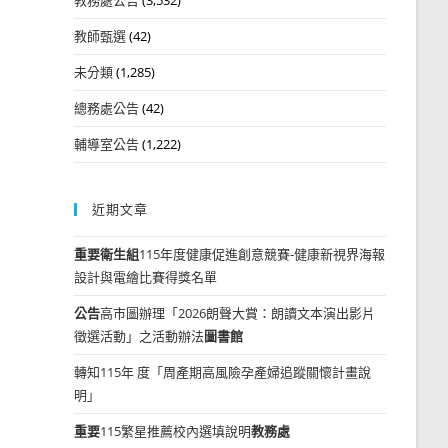
教師甄選
(42)
未分類
(1,285)
總務處公告
(42)
輔導室公告
(1,222)
近期文章
重要
衛生組
115年度健康促進創意競賽-健康新視界海報
設計與電繪比賽得獎名單
公告
高市圖辦理「2026朗聲大賞：朗讀文本演出影片
徵選活動」之活動辦法
圖書館
轉知115年 度「周產期高風險孕產婦追蹤關懷計畫說
明」
重要
115繁星推薦校內選填說明
教務處