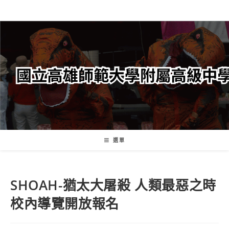
跳
轉
至
主
要
內
容
選單
SHOAH-猶太大屠殺 人類最惡之時
校內導覽開放報名