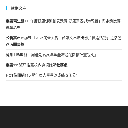
近期文章
重要
衛生組
115年度健康促進創意競賽-健康新視界海報設計與電繪比賽
得獎名單
公告
高市圖辦理「2026朗聲大賞：朗讀文本演出影片徵選活動」之活動
辦法
圖書館
轉知115年 度「周產期高風險孕產婦追蹤關懷計畫說明」
重要
115繁星推薦校內選填說明
教務處
HOT
註冊組
115 學年度大學學測成績查詢公告