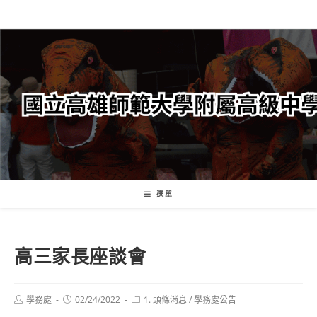
跳
轉
至
主
要
內
容
選單
高三家長座談會
Post
Post
Post
學務處
02/24/2022
1. 頭條消息
/
學務處公告
author:
published:
category: