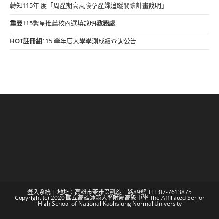
轉知115年 度「周產期高風險孕產婦追蹤關懷計畫說明」
重要
115繁星推薦校內選填說明
教務處
HOT
註冊組
115 學年度大學學測成績查詢公告
登入系統
| 地址：高雄市苓雅區凱旋二路89號 TEL:07-7613875
Copyright (c) 2020 國立高雄師範大學附屬高級中學 The Affiliated Senior
High School of National Kaohsiung Normal University