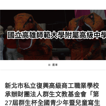
跳
轉
至
主
要
內
容
選單
新北市私立復興高級商工職業學校
承辦財團法人群生文教基金會「第
27屆群生杯全國青少年暨兒童寫生