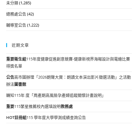
未分類
(1,285)
總務處公告
(42)
輔導室公告
(1,222)
近期文章
重要
衛生組
115年度健康促進創意競賽-健康新視界海報設計與電繪比賽
得獎名單
公告
高市圖辦理「2026朗聲大賞：朗讀文本演出影片徵選活動」之活動
辦法
圖書館
轉知115年 度「周產期高風險孕產婦追蹤關懷計畫說明」
重要
115繁星推薦校內選填說明
教務處
HOT
註冊組
115 學年度大學學測成績查詢公告