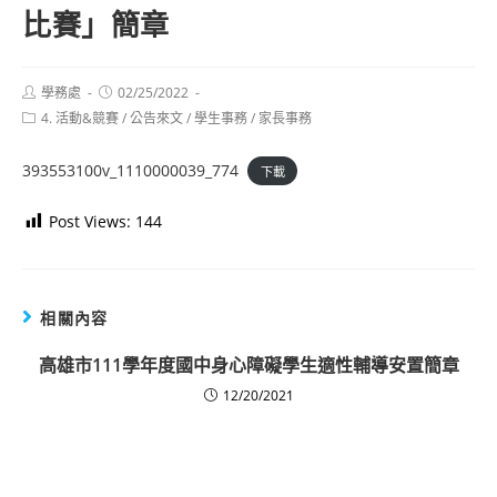
比賽」簡章
Post
Post
學務處
02/25/2022
author:
published:
Post
4. 活動&競賽
/
公告來文
/
學生事務
/
家長事務
category:
393553100v_1110000039_774
下載
Post Views:
144
相關內容
高雄市111學年度國中身心障礙學生適性輔導安置簡章
12/20/2021