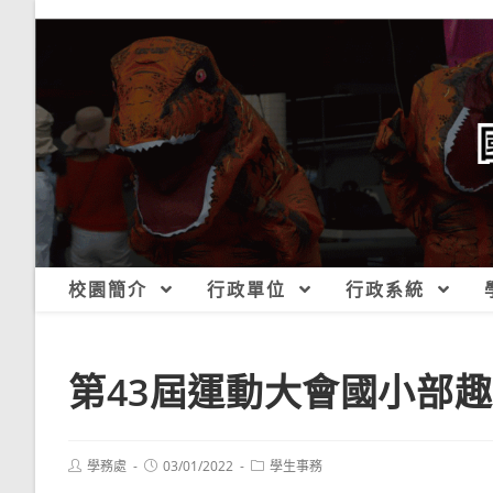
跳
轉
至
主
要
內
容
校園簡介
行政單位
行政系統
第43屆運動大會國小部
Post
Post
Post
學務處
03/01/2022
學生事務
author:
published:
category: