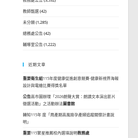
教師甄選
(42)
未分類
(1,285)
總務處公告
(42)
輔導室公告
(1,222)
近期文章
重要
衛生組
115年度健康促進創意競賽-健康新視界海報
設計與電繪比賽得獎名單
公告
高市圖辦理「2026朗聲大賞：朗讀文本演出影片
徵選活動」之活動辦法
圖書館
轉知115年 度「周產期高風險孕產婦追蹤關懷計畫說
明」
重要
115繁星推薦校內選填說明
教務處