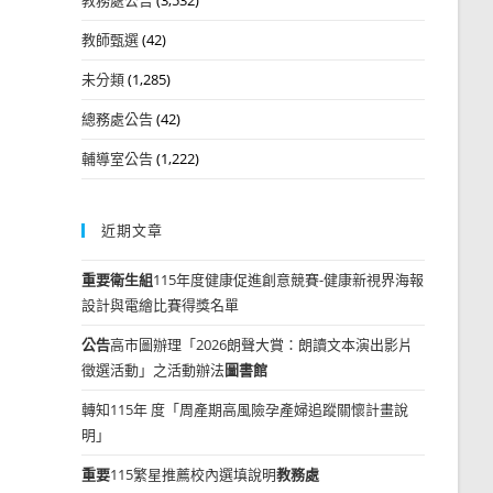
教師甄選
(42)
未分類
(1,285)
總務處公告
(42)
輔導室公告
(1,222)
近期文章
重要
衛生組
115年度健康促進創意競賽-健康新視界海報
設計與電繪比賽得獎名單
公告
高市圖辦理「2026朗聲大賞：朗讀文本演出影片
徵選活動」之活動辦法
圖書館
轉知115年 度「周產期高風險孕產婦追蹤關懷計畫說
明」
重要
115繁星推薦校內選填說明
教務處