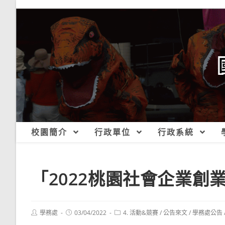
跳
轉
至
主
要
內
容
校園簡介
行政單位
行政系統
「2022桃園社會企業創
Post
Post
Post
學務處
03/04/2022
4. 活動&競賽
/
公告來文
/
學務處公告
author:
published:
category: