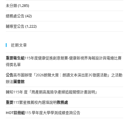
未分類
(1,285)
總務處公告
(42)
輔導室公告
(1,222)
近期文章
重要
衛生組
115年度健康促進創意競賽-健康新視界海報設計與電繪比賽
得獎名單
公告
高市圖辦理「2026朗聲大賞：朗讀文本演出影片徵選活動」之活動
辦法
圖書館
轉知115年 度「周產期高風險孕產婦追蹤關懷計畫說明」
重要
115繁星推薦校內選填說明
教務處
HOT
註冊組
115 學年度大學學測成績查詢公告