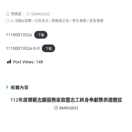
Post
Post
學務處
03/04/2022
author:
published:
Post
4. 活動&競賽
/
公告來文
/
學務處公告
/
學生事務
/
家長事務
category:
1110001352a
下載
1110001352a-0-0
下載
Post Views:
148
相關內容
112年度模範志願服務家庭暨志工終身奉獻獎表揚選拔
09/05/2023