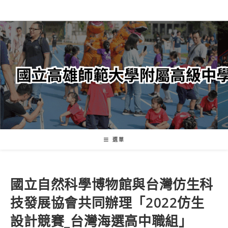
跳
轉
至
主
要
內
容
選單
國立自然科學博物館與台灣仿生科
技發展協會共同辦理「2022仿生
設計競賽_台灣海選高中職組」